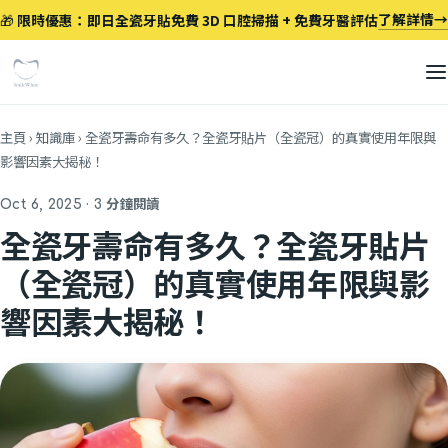
跳至主要內容
了解詳情
→
🎁
限時優惠：即日全瓷牙貼免費 3D 口腔掃描 + 免費牙醫評估
主頁
›
知識庫
›
全瓷牙壽命有多久？全瓷牙貼片（全瓷冠）的真實使用年限與
影響因素大揭秘！
Oct 6, 2025 · 3 分鐘閱讀
全瓷牙壽命有多久？全瓷牙貼片
（全瓷冠）的真實使用年限與影
響因素大揭秘！