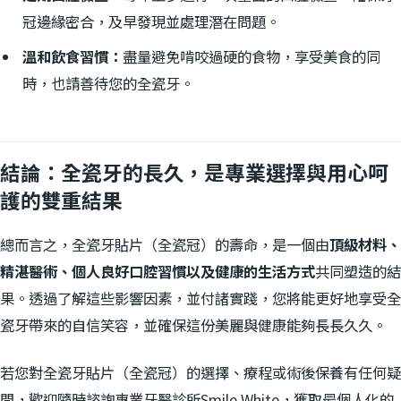
冠邊緣密合，及早發現並處理潛在問題。
溫和飲食習慣：
盡量避免啃咬過硬的食物，享受美食的同
時，也請善待您的全瓷牙。
結論：全瓷牙的長久，是專業選擇與用心呵
護的雙重結果
總而言之，全瓷牙貼片（全瓷冠）的壽命，是一個由
頂級材料、
精湛醫術、個人良好口腔習慣以及健康的生活方式
共同塑造的結
果。透過了解這些影響因素，並付諸實踐，您將能更好地享受全
瓷牙帶來的自信笑容，並確保這份美麗與健康能夠長長久久。
若您對全瓷牙貼片（全瓷冠）的選擇、療程或術後保養有任何疑
問，歡迎隨時諮詢專業牙醫診所Smile White，獲取最個人化的