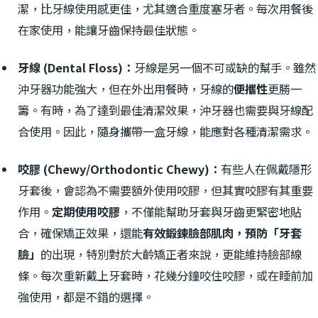
潔，比牙線使用感更佳，尤其適合重度塞牙者。每次用餐後
在家使用，能讓牙齒保持最佳狀態。
牙線 (Dental Floss)：
牙線是另一個不可或缺的幫手。雖然
沖牙器功能強大，但在外出用餐時，牙線的
便攜性
更勝一
籌。有時，為了達到最佳清潔效果，沖牙器也需要與牙線配
合使用。因此，隨身攜帶一盒牙線，能應對各種清潔需求。
咬膠 (Chewy/Orthodontic Chewy)：
有些人在佩戴隱形
牙套後，會認為不需要額外使用咬膠，但其實咬膠有其重要
作用。
定期使用咬膠
，不僅能幫助牙套與牙齒更緊密地貼
合，確保矯正效果，還能
有效鍛鍊臉部肌肉，預防「牙套
臉」
的出現，特別對於大齡矯正者來說，更能維持臉部線
條。每次重新戴上牙套時，花幾分鐘咬住咬膠，或在睡前加
強使用，都是不錯的選擇。