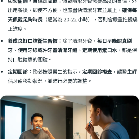
切勿偷懶，自律是關鍵：
佩戴隱形牙套需要高度的自律。外
出用餐後，即使不方便，也應盡快清潔牙套並戴上，
確保每
天佩戴足夠時長
（通常為 20-22 小時），否則會嚴重拖慢矯
正進度。
養成良好口腔衛生習慣：
除了清潔牙套，
每日早晚認真刷
牙
、
使用牙線或沖牙器清潔牙縫
、
定期使用漱口水
，都是保
持口腔健康的關鍵。
定期回診：
務必按照醫生的指示，
定期回診複查
，讓醫生評
估牙齒移動狀況，並進行必要的調整。