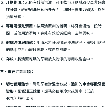
牙刷刷洗：
若仍有殘留污漬，可用軟毛牙刷蘸取少量
非研磨
性
牙膏，輕輕刷洗牙套內外表面。
切記不要用力過猛
，以免
損壞牙套。
專用清潔劑清潔：
按照清潔劑的說明，將牙套浸泡一段時
間，或使用清潔片。這能有效殺滅細菌，去除異味。
徹底沖洗與晾乾：
用清水將牙套徹底沖洗乾淨，然後用乾淨
的紙巾或毛巾輕輕擦乾，或自然風乾。
存放：
將清潔乾燥的牙套放入乾淨的專用收納盒中。
三、重要注意事項：
切勿使用熱水：
隱形牙套對溫度敏感，
過熱的水會導致牙套
變形，影響矯正效果
。請務必使用冷水或溫水（低於
40°C）進行清潔。