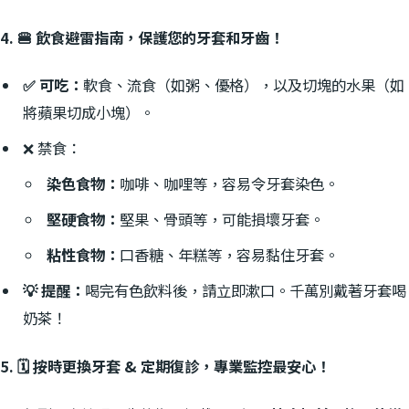
4. 🍔 飲食避雷指南，保護您的牙套和牙齒！
✅ 可吃：
軟食、流食（如粥、優格），以及切塊的水果（如
將蘋果切成小塊）。
❌ 禁食：
染色食物：
咖啡、咖哩等，容易令牙套染色。
堅硬食物：
堅果、骨頭等，可能損壞牙套。
粘性食物：
口香糖、年糕等，容易黏住牙套。
💡 提醒：
喝完有色飲料後，請立即漱口。千萬別戴著牙套喝
奶茶！
5. 🗓️ 按時更換牙套 & 定期復診，專業監控最安心！