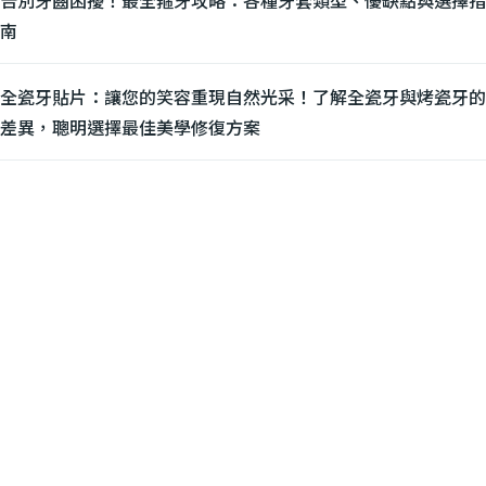
告別牙齒困擾！最全箍牙攻略：各種牙套類型、優缺點與選擇指
南
全瓷牙貼片：讓您的笑容重現自然光采！了解全瓷牙與烤瓷牙的
差異，聰明選擇最佳美學修復方案