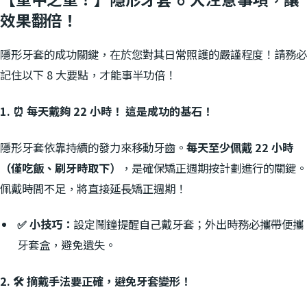
【重中之重！】隱形牙套 8 大注意事項，讓
效果翻倍！
隱形牙套的成功關鍵，在於您對其日常照護的嚴謹程度！請務必
記住以下 8 大要點，才能事半功倍！
1. ⏰ 每天戴夠 22 小時！ 這是成功的基石！
隱形牙套依靠持續的發力來移動牙齒。
每天至少佩戴 22 小時
（僅吃飯、刷牙時取下）
，是確保矯正週期按計劃進行的關鍵。
佩戴時間不足，將直接延長矯正週期！
✅ 小技巧：
設定鬧鐘提醒自己戴牙套；外出時務必攜帶便攜
牙套盒，避免遺失。
2. 🛠️ 摘戴手法要正確，避免牙套變形！