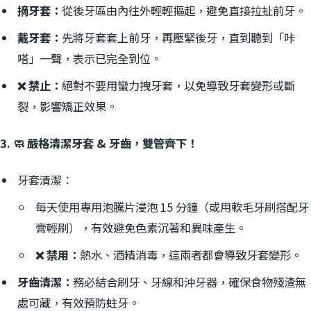
摘牙套：
從後牙區由內往外輕輕摳起，避免直接拉扯前牙。
戴牙套：
先將牙套套上前牙，再壓緊後牙，直到聽到「咔
嗒」一聲，表示已完全到位。
❌ 禁止：
絕對不要用蠻力拽牙套，以免導致牙套變形或斷
裂，影響矯正效果。
3. 🧼 嚴格清潔牙套 & 牙齒，雙管齊下！
牙套清潔：
每天使用專用泡騰片浸泡 15 分鐘（或用軟毛牙刷搭配牙
膏輕刷），有效避免色素沉著和異味產生。
❌ 禁用：
熱水、酒精消毒，這兩者都會導致牙套變形。
牙齒清潔：
務必結合刷牙、牙線和沖牙器，確保食物殘渣無
處可藏，有效預防蛀牙。