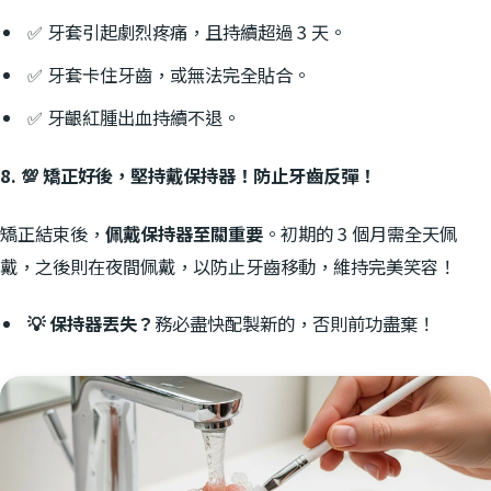
✅ 牙套引起劇烈疼痛，且持續超過 3 天。
✅ 牙套卡住牙齒，或無法完全貼合。
✅ 牙齦紅腫出血持續不退。
8. 💯 矯正好後，堅持戴保持器！防止牙齒反彈！
矯正結束後，
佩戴保持器至關重要
。初期的 3 個月需全天佩
戴，之後則在夜間佩戴，以防止牙齒移動，維持完美笑容！
💡 保持器丟失？
務必盡快配製新的，否則前功盡棄！