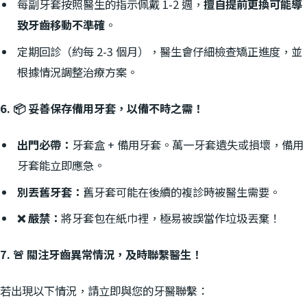
每副牙套按照醫生的指示佩戴 1-2 週，
擅自提前更換可能導
致牙齒移動不準確
。
定期回診（約每 2-3 個月），醫生會仔細檢查矯正進度，並
根據情況調整治療方案。
6. 📦 妥善保存備用牙套，以備不時之需！
出門必帶：
牙套盒 + 備用牙套。萬一牙套遺失或損壞，備用
牙套能立即應急。
別丟舊牙套：
舊牙套可能在後續的複診時被醫生需要。
❌ 嚴禁：
將牙套包在紙巾裡，極易被誤當作垃圾丟棄！
7. 🚨 關注牙齒異常情況，及時聯繫醫生！
若出現以下情況，請立即與您的牙醫聯繫：